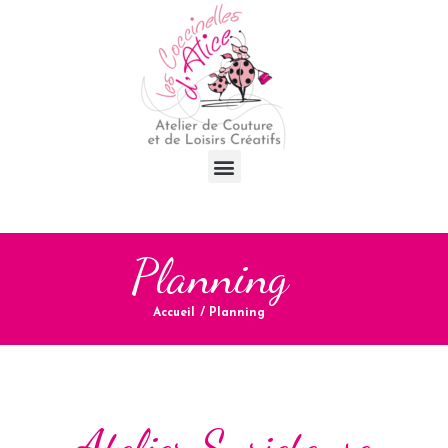
Planning
Accueil
/
Planning
Atelier Surjeteuse